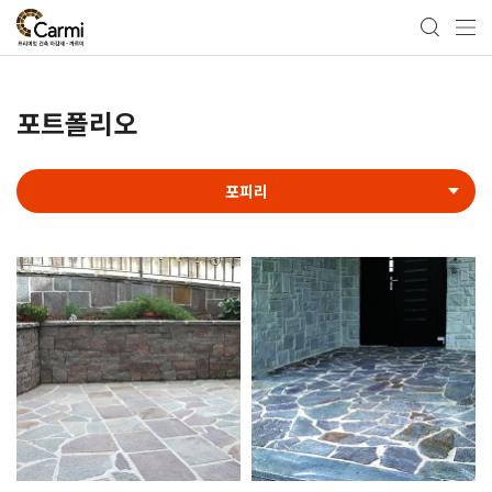
포트폴리오
포피리