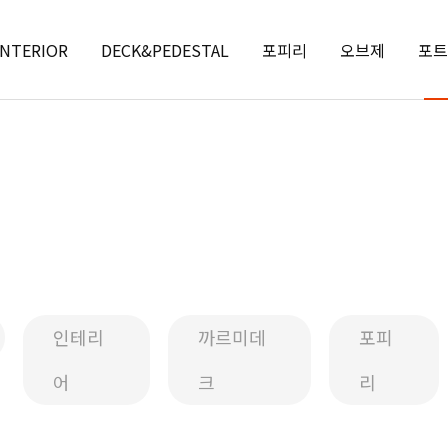
INTERIOR
DECK&PEDESTAL
포피리
오브제
포트
인테리
까르미데
포피
어
크
리