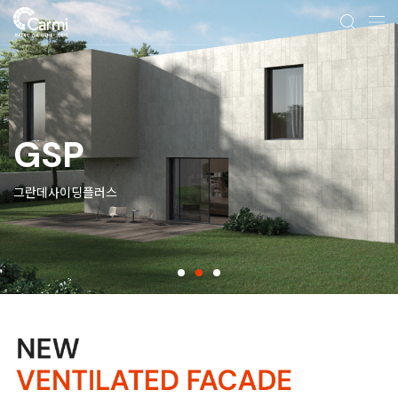
GSP
그란데사이딩플러스