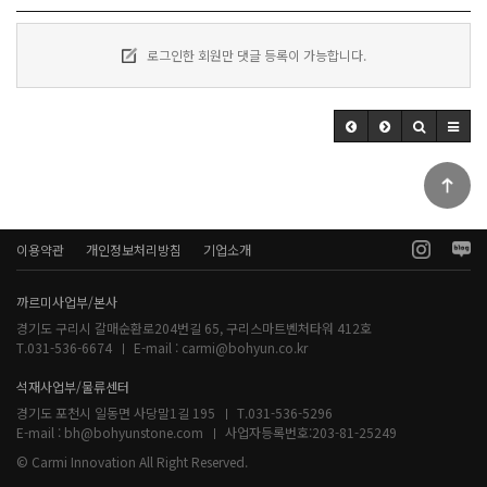
로그인한 회원만 댓글 등록이 가능합니다.
이용약관
개인정보처리방침
기업소개
까르미사업부/본사
경기도 구리시 갈매순환로204번길 65, 구리스마트벤처타워 412호
T.031-536-6674
E-mail :
carmi@bohyun.co.kr
석재사업부/물류센터
경기도 포천시 일동면 사당말1길 195
T.031-536-5296
E-mail :
bh@bohyunstone.com
사업자등록번호:
203-81-25249
© Carmi Innovation All Right Reserved.